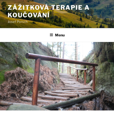
Přejít
ZÁŽITKOVÁ TERAPIE A
k
KOUČOVÁNÍ
obsahu
webu
Josef Porsch
Menu