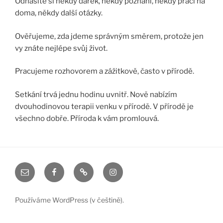
Odnášíte si někdy dárek, někdy poznání, někdy práci na
doma, někdy další otázky.
Ověřujeme, zda jdeme správným směrem, protože jen
vy znáte nejlépe svůj život.
Pracujeme rozhovorem a zážitkově, často v přírodě.
Setkání trvá jednu hodinu uvnitř. Nově nabízím
dvouhodinovou terapii venku v přírodě. V přírodě je
všechno dobře. Příroda k vám promlouvá.
ablakela@gmail.com
Facebook
X
Instagram
Používáme WordPress (v češtině).